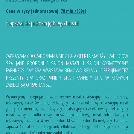
Cena wizyty jednorazowej:
70 min /139zł
Napawaj się pięknem jędrnego biustu!
ZAPRASZAMY DO ZAPOZNANIA SIĘ Z CAŁĄ OFERTĄ MASAŻY I ZABIEGÓW
SPA JAKIE PROPONUJE SALON MASAŻU I SALON KOSMETYCZNY
EVENNESS DAY SPA WARSZAWA BEMOWO BIELANY. OFERUJEMY TEŻ
PREZENTY SPA ORAZ PAKIETY SPA I KARNETY SPA, W KTÓRYCH
ZABIEGI SĄ O 15% TAŃSZE!
Wykonujemy następujące masaże ręczne:
masaż relaksacyjny
,
masaż leczniczy
,
relaksacyjny masaż świecami
,
relaksacyjny masaż czekoladowy
,
relaksacyjny masaż
gorącymi kamieniami
,
masaż klasyczny
,
relaksacyjny masaż dla dwojga
,
relaksacyjny
masaż twarzy, dekoltu i szyi
,
masaż antycellulitowy
,
masaż odchudzający
i
relaksacyjny masaż na 4 ręce
. Salon Masażu i Salon Kosmetyczny Evenness
zaprasza Cię także na
zabiegi antycellulitowe
,
zabiegi odchudzające
i
zabiegi
wyszczuplające
, byś skutecznie zgubiła cellulit.