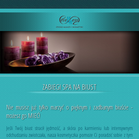
ZABIEGI SPA NA BIUST
Nie musisz już tylko marzyć o pięknym i zadbanym biuście -
możesz go MIEĆ!
Jeśli Twój biust stracił jędrność, a skóra po karmieniu lub intensywnym
odchudzaniu zwiotczała, nasza kosmetyczka pomoże Ci poradzić sobie z tym