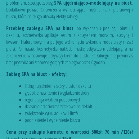
problemem, stosując zabieg
SPA ujędrniająco-modelujący na biust
.
Dodatkowo pokaże Ci ćwiczenia wzmacniające mięśnie klatki piersiowej i
biustu, które na długo utrwalą efekty zabiegu.
Przebieg zabiegu SPA na biust
: po wykonaniu peelingu biustu i
dekoltu, kosmetyczka aplikuje serum z kolagenem morskim, elastyną i
kwasem hialuronowym, a po jego wchłonięciu wykonuje modelujący masaż
piersi. Po masażu kosmetyczka nakłada maskę odżywczo-modelującą, a na
zakończenie wmasowuje odżywczy krem do biustu. Po zabiegu nie powinnaś
brać prysznica ani stosować gorących zabiegów przez 6 godzin.
Zabieg SPA na biust - efekty:
lifting i ujędrnienie skóry biustu i dekoltu
głębokie nawilżenie i wygładzenie skóry
regeneracja włókien podporowych
działanie przeciwzmarszczkowe na dekolt
zwiększenie cyrkulacji krwi i limfy
podniesienie i wypełnienie biustu
Cena przy zakupie karnetu o wartości 500zł:
70 min /120zł
Oszczędzasz na jednym zabiegu aż
19zł!