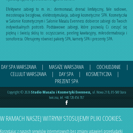
Efektywne zabiegi to m. in.:
dermomasaż
,
drenaż limfatyczny
,
fale radiowe
,
mezoterapia bezigłowa
,
elektrostymulacja
,
zabiegi kosmetyczne SPA
. Kosmetyczka
w Salonie Kosmetycznym i Salonie Masażu Evenness dobierze zabiegi do Twoich
indywidualnych potrzeb. Podstawowe zabiegi, które pozwolą Ci cieszyć się
piękną i świeżą skórą to:
oczyszczanie
,
peeling kawitacyjny
,
mikrodermabrazja
i
sonoforeza
. Oferujemy również
pakiety SPA
,
karnety SPA
i
prezenty SPA
.
DAY SPA WARSZAWA
|
MASAŻE WARSZAWA
|
ODCHUDZANIE
|
CELLULIT WARSZAWA
|
DAY SPA
|
KOSMETYCZKA
|
PREZENT SPA
Copyright:© 2026
Studio Masażu i Kosmetyki Evenness
,
ul.
Nowa 21 B
,
05-500
Stara
Iwiczna
,
tel.
+48 728 456 787
W RAMACH NASZEJ WITRYNY STOSUJEMY PLIKI COOKIES.
Korzystając z naszych serwisów internetowych bez zmiany ustawień przeglądarki